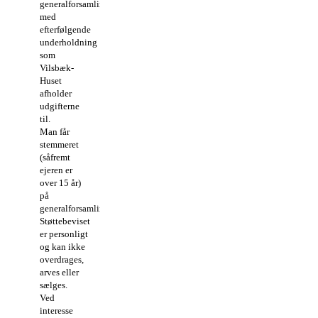
generalforsamlingsmiddagen
med
efterfølgende
underholdning
som
Vilsbæk-
Huset
afholder
udgifterne
til.
Man får
stemmeret
(såfremt
ejeren er
over 15 år)
på
generalforsamlingen.
Støttebeviset
er personligt
og kan ikke
overdrages,
arves eller
sælges.
Ved
interesse