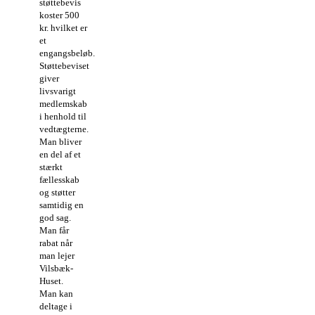
støttebevis
koster 500
kr. hvilket er
et
engangsbeløb.
Støttebeviset
giver
livsvarigt
medlemskab
i henhold til
vedtægterne.
Man bliver
en del af et
stærkt
fællesskab
og støtter
samtidig en
god sag.
Man får
rabat når
man lejer
Vilsbæk-
Huset.
Man kan
deltage i