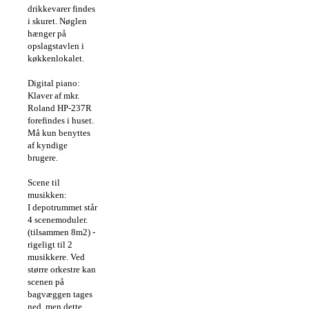
drikkevarer findes
i skuret. Nøglen
hænger på
opslagstavlen i
køkkenlokalet.
Digital piano:
Klaver af mkr.
Roland HP-237R
forefindes i huset.
Må kun benyttes
af kyndige
brugere.
Scene til
musikken:
I depotrummet står
4 scenemoduler.
(tilsammen 8m2) -
rigeligt til 2
musikkere. Ved
større orkestre kan
scenen på
bagvæggen tages
ned, men dette