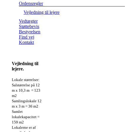
Ordensregler
Vejledning til lejere
Vedtægter
Støttebevis
Bestyrelsen
Find vej
Kontakt
Vejledning til
lejere.
Lokale størrelser:
Salstørrelse på 12
m x 10,3 m = 123
m2
Samlingslokale 12
m x 3 m = 36 m2
Samlet
lokalekapacitet =
159 m2
Lokalerne er af