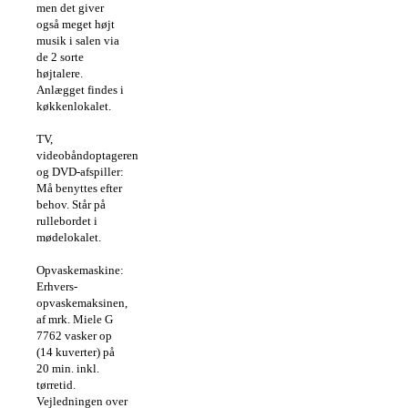
men det giver
også meget højt
musik i salen via
de 2 sorte
højtalere.
Anlægget findes i
køkkenlokalet.
TV,
videobåndoptageren
og DVD-afspiller:
Må benyttes efter
behov. Står på
rullebordet i
mødelokalet.
Opvaskemaskine:
Erhvers-
opvaskemaksinen,
af mrk. Miele G
7762 vasker op
(14 kuverter) på
20 min. inkl.
tørretid.
Vejledningen over