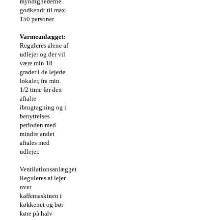
myndighederne
godkendt til max.
150 personer.
Varmeanlægget:
Reguleres alene af
udlejer og der vil
være min 18
grader i de lejede
lokaler, fra min.
1/2 time før den
aftalte
ibrugtagning og i
benyttelses
perioden med
mindre andet
aftales med
udlejer.
Ventilationsanlægget:
Reguleres af lejer
over
kaffemaskinen i
køkkenet og bør
køre på halv