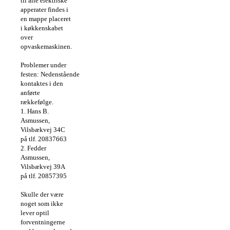
til alle elektriske
apperater findes i
en mappe placeret
i køkkenskabet
over
opvaskemaskinen.
Problemer under
festen:
Nedenstående
kontaktes i den
anførte
rækkefølge.
1. Hans B.
Asmussen,
Vilsbækvej 34C
på tlf. 20837663
2. Fedder
Asmussen,
Vilsbækvej 39A
på tlf. 20857395
Skulle der være
noget som ikke
lever optil
forventningerne