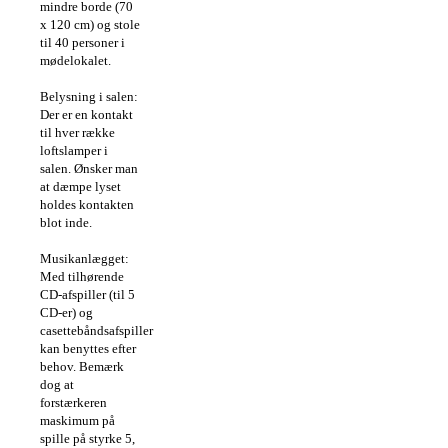
mindre borde (70
x 120 cm) og stole
til 40 personer i
mødelokalet.
Belysning i salen:
Der er en kontakt
til hver række
loftslamper i
salen. Ønsker man
at dæmpe lyset
holdes kontakten
blot inde.
Musikanlægget:
Med tilhørende
CD-afspiller (til 5
CD-er) og
casettebåndsafspiller
kan benyttes efter
behov. Bemærk
dog at
forstærkeren
maskimum på
spille på styrke 5,