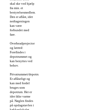
skal ske ved hjælp
fra min. et
bestyrelsesmedlem.
Den er aflåst, idet
nedtageningen
kan være
forbundet med
fare.
Overheadprojector
og lærred:
Forefindes i
depotrummet og
kan benyttes ved
behov.
Privatrummet/depotrummet:
Er aflåseligt og
kan med fordel
bruges som
depotrum. Her er
ider ikke varme
på. Nøglen findes
på opslagstavlen i
køkkenlokalet.