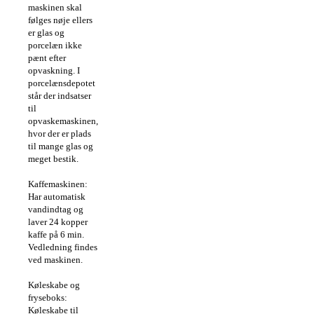
maskinen skal
følges nøje ellers
er glas og
porcelæn ikke
pænt efter
opvaskning. I
porcelænsdepotet
står der indsatser
til
opvaskemaskinen,
hvor der er plads
til mange glas og
meget bestik.
Kaffemaskinen:
Har automatisk
vandindtag og
laver 24 kopper
kaffe på 6 min.
Vedledning findes
ved maskinen.
Køleskabe og
fryseboks:
Køleskabe til