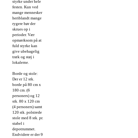
styrke under hele
festen. Kun ved
mange mennesker
heriblandt mange
rygere bør der
skrues op i
perioder. Vær
opmærksom på at
fuld styrke kan
give ubehagelig
træk og støj i
lokalerne.
Borde og stole:
Der er 12 stk.
borde på 80 cm x
180 cm. (6
personers) og 12
stk. 80 x 120 cm
(4 personers) samt
120 stk. polstrede
stole med 8 stk. pr.
stabel i
depotrummet.
Endvidere er der 9