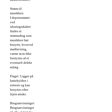
Strøm til
musikken:
I depotrummet
ved
siksringsskabet
findes et
strømudtag som
musikken bør
benytte, hvorved
madlavning,
varme m.m ikke
forstyrres af et
eventuelt defekt
anlæg.
Flaget:
Ligger på
hattehylden i
entreen og kan
benyttes efter
lejers ønske.
Brugsanvisninger:
Brugsanvisninger