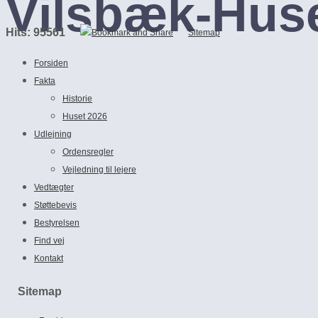
Vilsbæk-Hus
Hits: 95561
Sitemap
Forsiden
Fakta
Historie
Huset 2026
Udlejning
Ordensregler
Vejledning til lejere
Vedtægter
Støttebevis
Bestyrelsen
Find vej
Kontakt
Sitemap